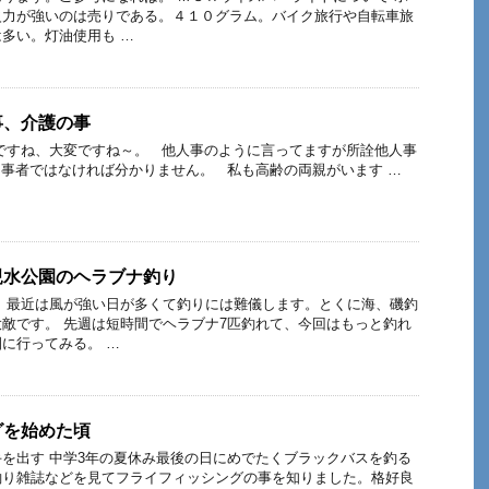
火力が強いのは売りである。４１０グラム。バイク旅行や自転車旅
多い。灯油使用も …
事、介護の事
ですね、大変ですね～。 他人事のように言ってますが所詮他人事
事者ではなければ分かりません。 私も高齢の両親がいます …
親水公園のヘラブナ釣り
 最近は風が強い日が多くて釣りには難儀します。とくに海、磯釣
敵です。 先週は短時間でヘラブナ7匹釣れて、今回はもっと釣れ
に行ってみる。 …
グを始めた頃
を出す 中学3年の夏休み最後の日にめでたくブラックバスを釣る
釣り雑誌などを見てフライフィッシングの事を知りました。格好良