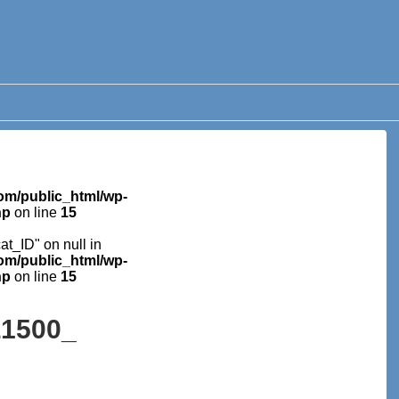
m/public_html/wp-
hp
on line
15
cat_ID" on null in
m/public_html/wp-
hp
on line
15
L1500_