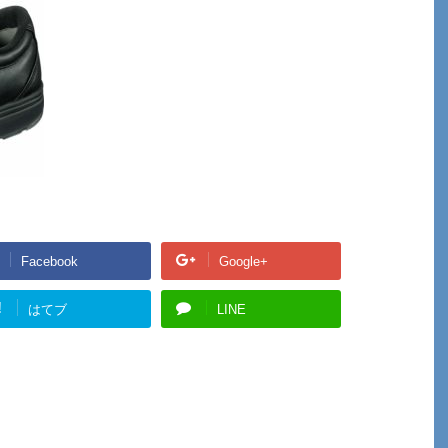
Facebook
Google+
!
はてブ
LINE