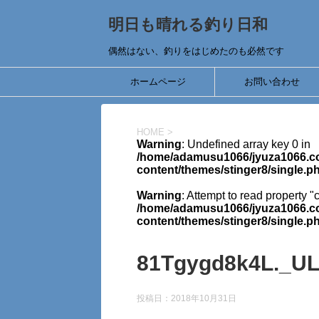
明日も晴れる釣り日和
偶然はない、釣りをはじめたのも必然です
ホームページ
お問い合わせ
HOME
>
Warning
: Undefined array key 0 in
/home/adamusu1066/jyuza1066.co
content/themes/stinger8/single.p
Warning
: Attempt to read property "
/home/adamusu1066/jyuza1066.co
content/themes/stinger8/single.p
81Tgygd8k4L._U
投稿日：
2018年10月31日