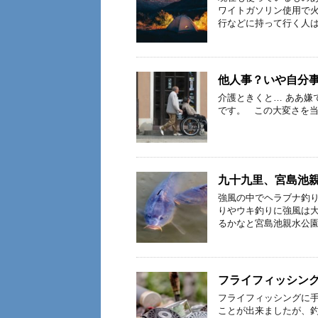
ワイトガソリン使用で
行などに持って行く人は
他人事？いや自分
介護ときくと… ああ嫌
です。 この大変さを当
九十九里、宮島池
強風の中でヘラブナ釣り
りやウキ釣りに強風は大
るかなと宮島池親水公園
フライフィッシン
フライフィッシングに手
ことが出来ましたが、