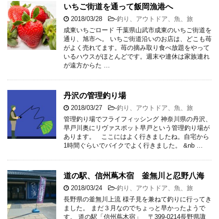
いちご街道を通って飯岡漁港へ
2018/03/28
-
釣り、アウトドア、魚、旅
成東いちごロード 千葉県山武市成東のいちご街道を
通り、旭市へ。 いちご街道沿いのお店は、どこも苺
がよく売れてます。苺の摘み取り食べ放題をやって
いるハウスがほとんどです。週末や連休は家族連れ
が遠方からた …
丹沢の管理釣り場
2018/03/27
-
釣り、アウトドア、魚、旅
管理釣り場でフライフィッシング 神奈川県の丹沢、
早戸川奥にリヴァスポット早戸という管理釣り場が
あります。 ここにはよく行きましたね。自宅から
1時間ぐらいでバイクでよく行きました。 &nb …
道の駅、信州蔦木宿 釜無川と忍野八海
2018/03/24
-
釣り、アウトドア、魚、旅
長野県の釜無川上流 様子見を兼ねて釣りに行ってき
ました。 まだ３月なのでちょっと早かったようで
す。 道の駅「信州蔦木宿」 〒399-0214長野県諏