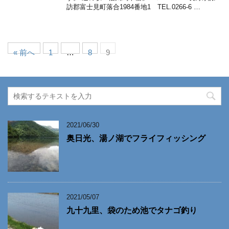
訪郡富士見町落合1984番地1 TEL.0266-6 …
« 前へ
1
…
8
9
2021/06/30
奥日光、湯ノ湖でフライフィッシング
2021/05/07
九十九里、袋のため池でタナゴ釣り