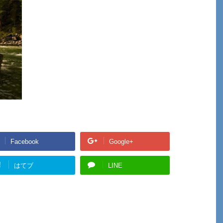
Facebook
Google+
!
はてブ
LINE