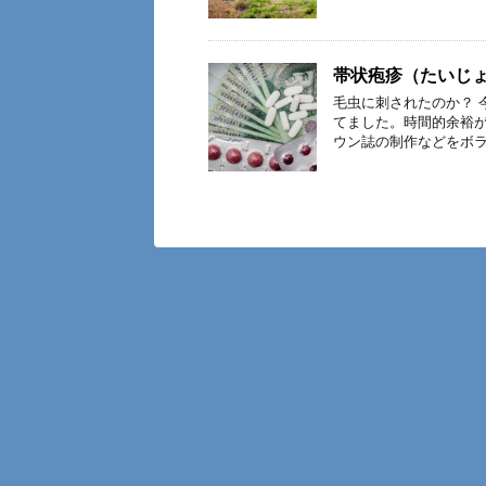
帯状疱疹（たいじ
毛虫に刺されたのか？ 
てました。時間的余裕
ウン誌の制作などをボラ