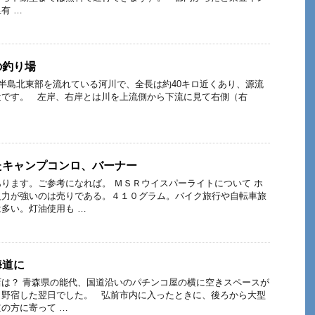
有 …
の釣り場
半島北東部を流れている河川で、全長は約40キロ近くあり、源流
近です。 左岸、右岸とは川を上流側から下流に見て右側（右
たキャンプコンロ、バーナー
ります。ご参考になれば。 ＭＳＲウイスパーライトについて ホ
火力が強いのは売りである。４１０グラム。バイク旅行や自転車旅
多い。灯油使用も …
海道に
は？ 青森県の能代、国道沿いのパチンコ屋の横に空きスペースが
り野宿した翌日でした。 弘前市内に入ったときに、後ろから大型
の方に寄って …