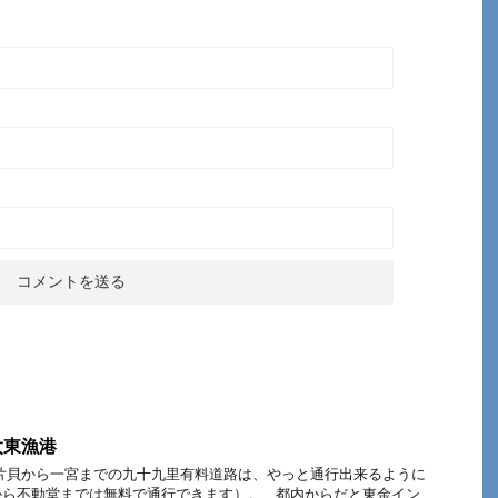
太東漁港
片貝から一宮までの九十九里有料道路は、やっと通行出来るように
から不動堂までは無料で通行できます）。 都内からだと東金イン