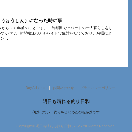
ょうほうしん）になった時の事
今から２０年前のことです。 首都圏でアパートの一人暮らしをし
がつくので、新聞輸送のアルバイトで生計をたてており、余暇にタ
ン …
Buy Adspace
お問い合わせ
プライバシーポリシー
明日も晴れる釣り日和
偶然はない、釣りをはじめたのも必然です
Copyright© 明日も晴れる釣り日和 , 2026 All Rights Reserved.