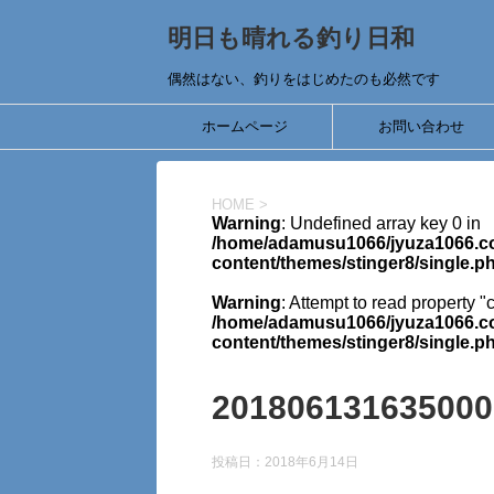
明日も晴れる釣り日和
偶然はない、釣りをはじめたのも必然です
ホームページ
お問い合わせ
HOME
>
Warning
: Undefined array key 0 in
/home/adamusu1066/jyuza1066.co
content/themes/stinger8/single.p
Warning
: Attempt to read property "
/home/adamusu1066/jyuza1066.co
content/themes/stinger8/single.p
201806131635000
投稿日：
2018年6月14日