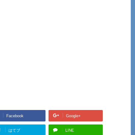
Facebook
Google+
!
はてブ
LINE