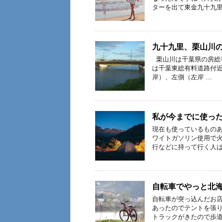
ターを出て東金九十九里
九十九里、栗山川
栗山川は千葉県の房総
は千葉東総有料道路付
岸）、左側（左岸 …
私が今までに使っ
現在も使っているものあ
ワイトガソリン使用で
行などに持って行く人は
自転車でやっと北
自転車が突っ込んだお店
あったのでテントを張
トラックがきたので歩道