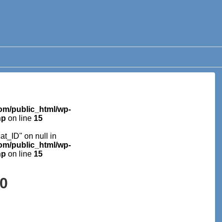
m/public_html/wp-
hp
on line
15
cat_ID" on null in
m/public_html/wp-
hp
on line
15
0