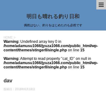
明日も晴れる釣り日和
偶然はない、釣りをはじめたのも必然です
HOME
>
Warning
: Undefined array key 0 in
/home/adamusu1066/jyuza1066.com/public_html/wp-
content/themes/stinger8/single.php
on line
15
Warning
: Attempt to read property "cat_ID" on null in
/home/adamusu1066/jyuza1066.com/public_html/wp-
content/themes/stinger8/single.php
on line
15
dav
投稿日：
2018年6月18日