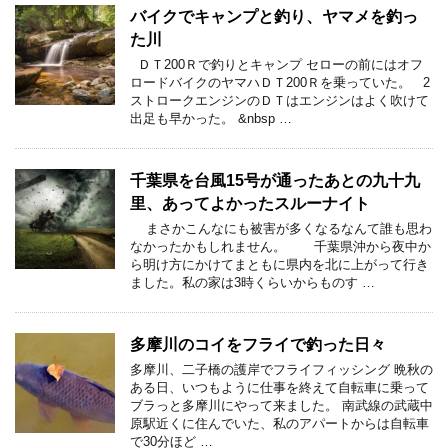
バイクでキャンプと釣り、ヤマメを釣っ
た川
ＤＴ200Ｒで釣りとキャンプ セローの前にはオフ
ロードバイクのヤマハＤＴ200Ｒを乗っていた。 2
ストロークエンジンのＤＴはエンジンはよく吹けて
出足も早かった。 &nbsp …
千葉県を台風15号が通ったあとの九十九
里、あってよかったスルーナイト
まさかこんなにも被害が多くなるなんて誰も思わ
なかったかもしれません。 千葉県沖から夜中か
ら明け方にかけてまともに県内を北に上がって行き
ました。私の家は3時くらいからものす …
多摩川のコイをフライで釣った日々
多摩川、二子橋の護岸でフライフィッシング 晩秋の
ある日、いつもように仕事を終えて自転車に乗って
ブラっと多摩川にやって来ました。 南武線の武蔵中
原駅近くに住んでいた、私のアパートからは自転車
で30分ほど …