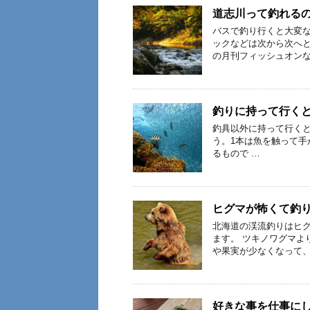
道志川って釣れる
バスで釣り行くと大変な
ックなどは次から次へ
の月刊フィッシュオンな
釣りに持って行く
釣具以外に持って行くと
う。1本は魚を触って手
るもので …
ヒグマが怖くて釣
北海道の渓流釣りはヒグ
ます。 ツキノワグマよ
や果実が少なくなって、
好きな事を仕事に