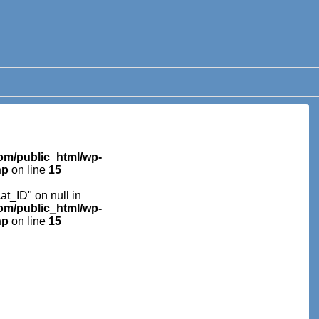
m/public_html/wp-
hp
on line
15
cat_ID" on null in
m/public_html/wp-
hp
on line
15