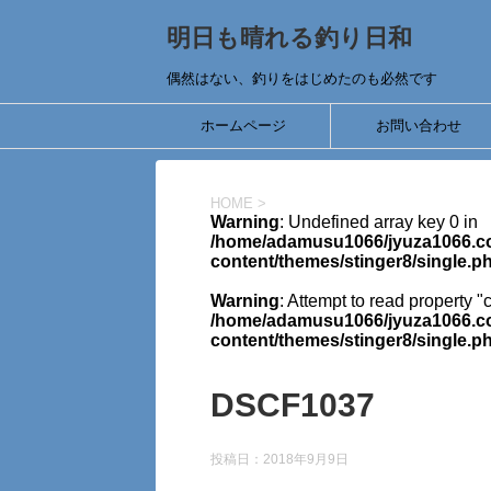
明日も晴れる釣り日和
偶然はない、釣りをはじめたのも必然です
ホームページ
お問い合わせ
HOME
>
Warning
: Undefined array key 0 in
/home/adamusu1066/jyuza1066.co
content/themes/stinger8/single.p
Warning
: Attempt to read property "
/home/adamusu1066/jyuza1066.co
content/themes/stinger8/single.p
DSCF1037
投稿日：
2018年9月9日