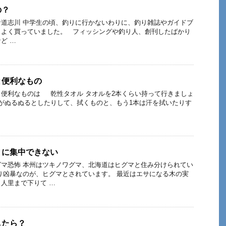
の？
道志川 中学生の頃、釣りに行かないわりに、釣り雑誌やガイドブ
とよく買っていました。 フィッシングや釣り人、創刊したばかり
ど …
と便利なもの
便利なものは 乾性タオル タオルを2本くらい持って行きましょ
がぬるぬるとしたりして、拭くものと、もう1本は汗を拭いたりす
りに集中できない
マ恐怖 本州はツキノワグマ、北海道はヒグマと住み分けられてい
り凶暴なのが、ヒグマとされています。 最近はエサになる木の実
人里まで下りて …
したら？