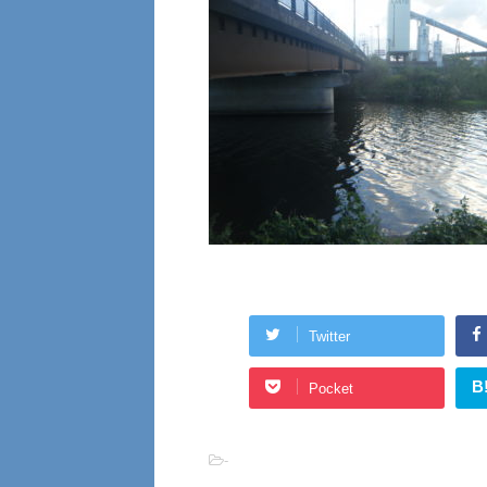
Twitter
B
Pocket
-