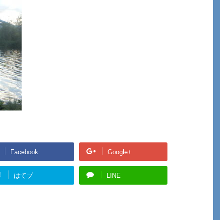
Facebook
Google+
!
はてブ
LINE