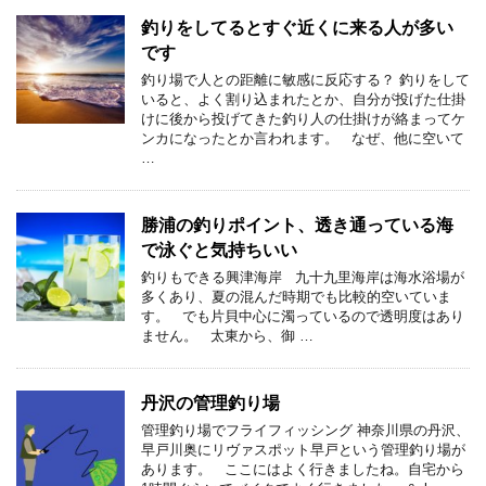
釣りをしてるとすぐ近くに来る人が多い
です
釣り場で人との距離に敏感に反応する？ 釣りをして
いると、よく割り込まれたとか、自分が投げた仕掛
けに後から投げてきた釣り人の仕掛けが絡まってケ
ンカになったとか言われます。 なぜ、他に空いて
…
勝浦の釣りポイント、透き通っている海
で泳ぐと気持ちいい
釣りもできる興津海岸 九十九里海岸は海水浴場が
多くあり、夏の混んだ時期でも比較的空いていま
す。 でも片貝中心に濁っているので透明度はあり
ません。 太東から、御 …
丹沢の管理釣り場
管理釣り場でフライフィッシング 神奈川県の丹沢、
早戸川奥にリヴァスポット早戸という管理釣り場が
あります。 ここにはよく行きましたね。自宅から