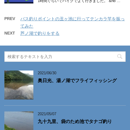
1時間ぐらいでバイクでよく行きました。 &nb …
PREV
バス釣りポイントの丑ヶ池に行ってテンカラ竿を振っ
てみた
NEXT
芦ノ湖で釣りをする
2021/06/30
奥日光、湯ノ湖でフライフィッシング
2021/05/07
九十九里、袋のため池でタナゴ釣り