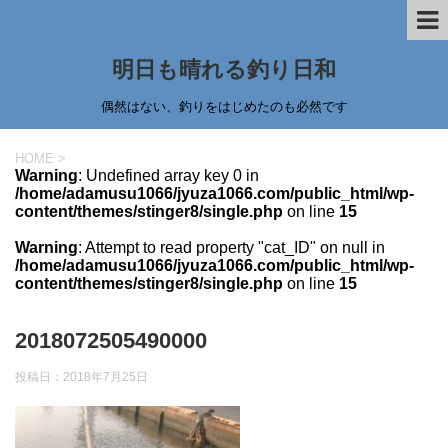
明日も晴れる釣り日和
偶然はない、釣りをはじめたのも必然です
HOME
>
Warning
: Undefined array key 0 in
/home/adamusu1066/jyuza1066.com/public_html/wp-
content/themes/stinger8/single.php
on line
15
Warning
: Attempt to read property "cat_ID" on null in
/home/adamusu1066/jyuza1066.com/public_html/wp-
content/themes/stinger8/single.php
on line
15
2018072505490000
投稿日：
2018年7月25日