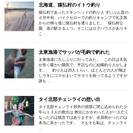
北海道、猿払村のイトウ釣り
猿払村であったスキンヘッドの釣り人 ずいぶん昔の
６月中旬、バイクセローでの釣りキャンプで礼文島
からの帰り道に猿払村を通りました。 猿払村公
園、道の駅さるふつ。そこにはログハウスがありそ
こ …
太東漁港でサッパが毛鉤で釣れた
太東漁港に久しぶりに行ってみた。 この日は天気
が良く暖かい陽気で、平日なのに結構釣り人がしま
す。 釣り人は20人くらい、ほとんどの人が飛ば
しウキにコマセまいてサヨリを狙ってるようですが
誰も …
タイ北部チェンライの想い出
タイ北部チェンライ郊外の洞窟に閉じ込められた少
年ら１３人の救出は 救出にかかわった人が一人亡く
なったのは残念ではありますが、全員助かったのは
本当に良かったです。 そもそも私は、チェンライ
…