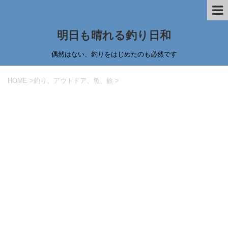
明日も晴れる釣り日和
偶然はない、釣りをはじめたのも必然です
HOME
>
釣り、アウトドア、魚、旅
>