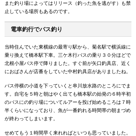
また釣り場によってはリリース（釣った魚を逃がす）も禁
止している場所もあるのです。
電車釣行でバス釣り
当時住んでいた東横線の最寄り駅から、菊名駅で横浜線に
乗り換えて橋本駅下車。三ケ木行バスの乗り３０分ほどで
北根小屋バス停で降りました。すぐ前が矢口釣具店、近く
におばさんが店番をしていた中村釣具店がありましたね。
バス停横の小道を下っていくと串川放水路のところにでま
す。自宅を５時と朝はやく出ても橋本駅の始発の６時半初
のバスにの釣り場についてルアーを投げ始めるころは７時
半くらいになっており、魚が一番釣れる時間帯の朝まづめ
が終わってしまいます。
せめてもう１時間早く来れればといつも思っていました。