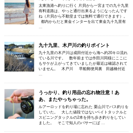
太東漁港へ釣りに行く 片貝から一宮までの九十九里
有料道路は、やっと通行出来るようになったんです
ね（片貝から不動堂までは無料で通行できます）。
都内からだと東金インターを出て東金九十九里有
…
九十九里、木戸川の釣りポイント
九十九里の木戸川は成田付近から海へ約20キロ流れ
ている川です。 数年前までは作田川同様にここに
もサケが上がってきていましたが最近は確認されて
いません。 木戸川 早船郵便局裏 田越橋付近
…
うっかり、釣り用品の忘れ物注意！あ
あ、またやっちゃった。
ルアーロッドを釣り場に忘れた 栗山川でバス釣りを
していた。 大した値段ではないベイトタックルと
スピニングタックルの2本を持ち歩き釣りをしてい
ました。 そこで知人のバサーにば …