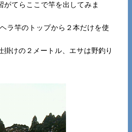
習がてらここで竿を出してみま
しヘラ竿のトップから２本だけを使
仕掛けの２メートル、エサは野釣り