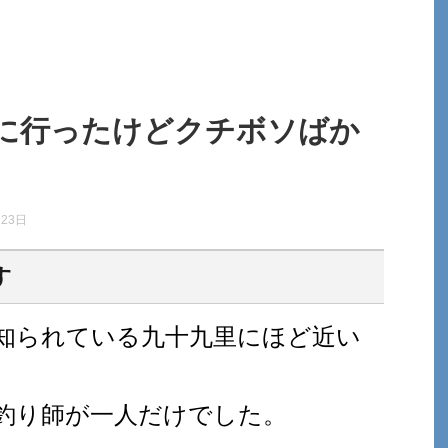
に行ったけどクチボソばか
月23日
す
知られている九十九里にほど近い
釣り師が一人だけでした。