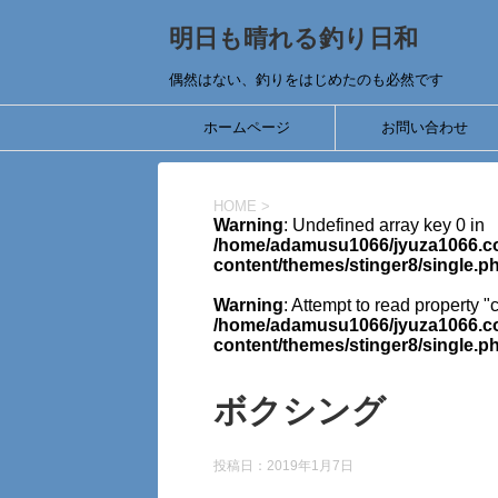
明日も晴れる釣り日和
偶然はない、釣りをはじめたのも必然です
ホームページ
お問い合わせ
HOME
>
Warning
: Undefined array key 0 in
/home/adamusu1066/jyuza1066.co
content/themes/stinger8/single.p
Warning
: Attempt to read property "
/home/adamusu1066/jyuza1066.co
content/themes/stinger8/single.p
ボクシング
投稿日：
2019年1月7日