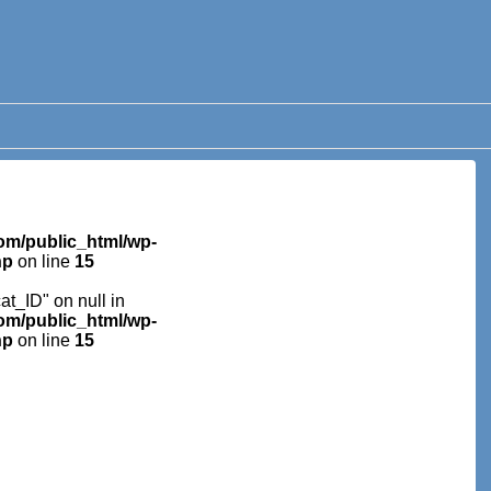
m/public_html/wp-
hp
on line
15
cat_ID" on null in
m/public_html/wp-
hp
on line
15