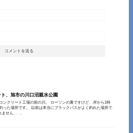
ント、旭市の川口沼親水公園
、コンクリート工場の前の川。 ローソンの裏ですけど、岸から1時
匹釣った場所です。 以前は本当にブラックバスがよく釣れた場所で
れません… …