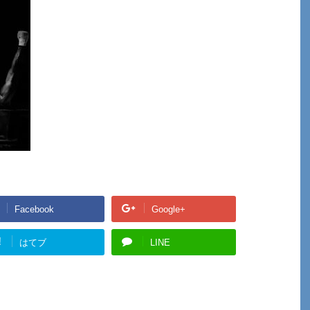
Facebook
Google+
!
はてブ
LINE