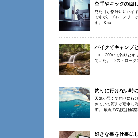
空手やキックの回
見た目が格好いいハイ
ですが、ブルースリー
す。 &nb …
バイクでキャンプ
ＤＴ200Ｒで釣りとキ
ていた。 2ストローク
…
釣りに行けない時
天気が悪くて釣りに行
きていて河川が増水し
す。 最近の気候は極端
好きな事を仕事に