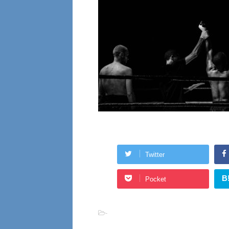
Twitter
B
Pocket
-