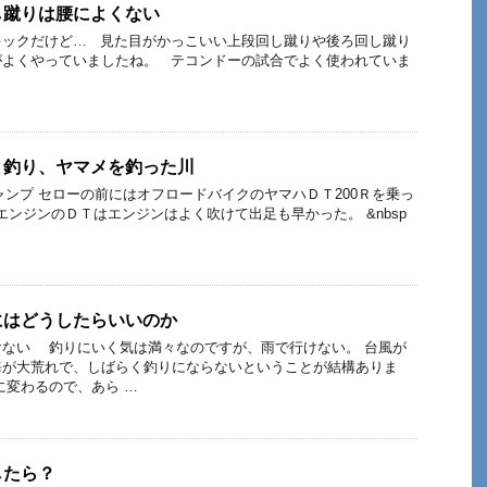
し蹴りは腰によくない
キックだけど… 見た目がかっこいい上段回し蹴りや後ろ回し蹴り
がよくやっていましたね。 テコンドーの試合でよく使われていま
と釣り、ヤマメを釣った川
ャンプ セローの前にはオフロードバイクのヤマハＤＴ200Ｒを乗っ
エンジンのＤＴはエンジンはよく吹けて出足も早かった。 &nbsp
にはどうしたらいいのか
けない 釣りにいく気は満々なのですが、雨で行けない。 台風が
海が大荒れで、しばらく釣りにならないということが結構ありま
に変わるので、あら …
したら？