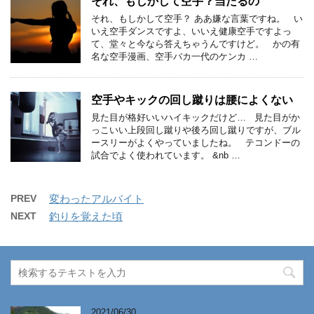
それ、もしかして空手？当たるの
それ、もしかして空手？ ああ嫌な言葉ですね。 い
いえ空手ダンスですよ、いいえ健康空手ですよっ
て、堂々と今なら答えちゃうんですけど。 かの有
名な空手漫画、空手バカ一代のケンカ …
空手やキックの回し蹴りは腰によくない
見た目が格好いいハイキックだけど… 見た目がか
っこいい上段回し蹴りや後ろ回し蹴りですが、ブル
ースリーがよくやっていましたね。 テコンドーの
試合でよく使われています。 &nb …
PREV
変わったアルバイト
NEXT
釣りを覚えた頃
2021/06/30