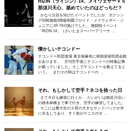
RIZIN（ライジン）14、メイウェザーＶＳ
那須川天心、舐めていたのはどっちだ？
かなり注目を浴びたイベントでしたが、ボクシン
グ50戦無敗5階級制覇フロイド・メイウェザー・ジ
ュニアに1R TKO負けでした。 格闘技イベント
「RIZIN.14」（さいたまスーパーアリーナ …
懐かしいテコンドー
テコンドー民団道場 東京南麻布に韓国居留民団会館
があります。 月刊空手道にテコンドーの特集記事
が載っていました。そこでテコンドーを教えてると
いう。 まだその時はテコンドーの …
それ、もしかして空手？ネコを拾った日
さて今日も練習に行くか… たいがいは鶴見川沿い
の雑木林横まで車で行き、空手の練習してました。
そこには農大生のＳ君の大きなサンドバックが木
に吊るしてあり、すぐ前がテニスのオ …