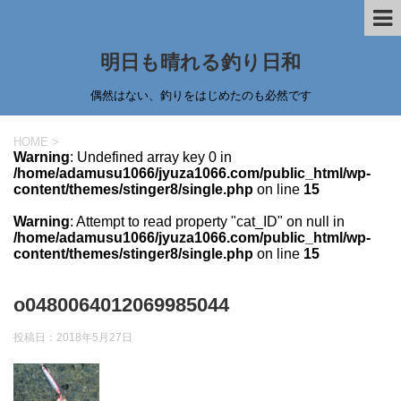
明日も晴れる釣り日和
偶然はない、釣りをはじめたのも必然です
HOME
>
Warning
: Undefined array key 0 in
/home/adamusu1066/jyuza1066.com/public_html/wp-
content/themes/stinger8/single.php
on line
15
Warning
: Attempt to read property "cat_ID" on null in
/home/adamusu1066/jyuza1066.com/public_html/wp-
content/themes/stinger8/single.php
on line
15
o0480064012069985044
投稿日：
2018年5月27日