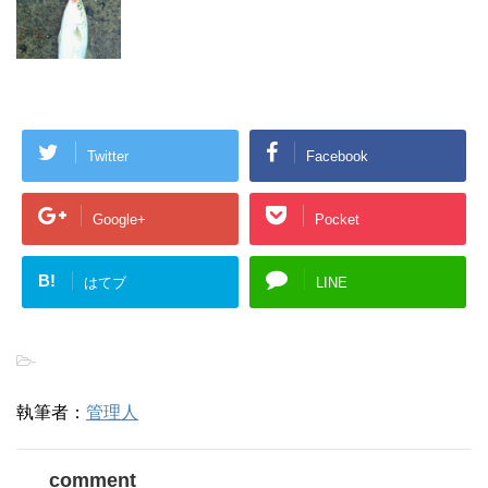
Twitter
Facebook
Google+
Pocket
B!
はてブ
LINE
-
執筆者：
管理人
comment