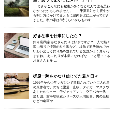
まさかこんなにも被害が多くなるなんて誰も思わ
なかったかもしれません。 千葉県沖から夜中か
ら明け方にかけてまともに県内を北に上がって行き
ました。私の家は3時くらいからものす …
好きな事を仕事にしたら？
釣り業界編 みなさん釣りは好きですか？一人で黙々
深山幽谷で渓流釣りや海など、堤防で家族連れでわ
いわい楽しく釣り糸を垂れている光景がよく見られ
ますね。 あ～釣りが本業になればな～っと思ってる
お父さんも多 …
梶原一騎をかなり信じてた若き日々
1966年から少年マガジンで連載されていた巨人の星
の原作者で、のちに柔道一直線、タイガーマスクや
あしたのジョー、侍ジャイアンツ、空手バカ一代、
愛と誠、空手地獄変シリーズや人間凶器、男の星座
などの劇画や …