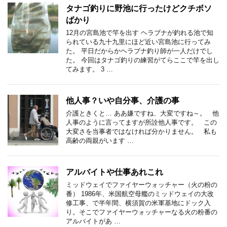
タナゴ釣りに野池に行ったけどクチボソ
ばかり
12月の宮島池で竿を出す ヘラブナが釣れる池で知
られている九十九里にほど近い宮島池に行ってみ
た。 平日だからかヘラブナ釣り師が一人だけでし
た。 今回はタナゴ釣りの練習がてらここで竿を出し
てみます。 3 …
他人事？いや自分事、介護の事
介護ときくと… ああ嫌ですね、大変ですね～。 他
人事のように言ってますが所詮他人事です。 この
大変さを当事者ではなければ分かりません。 私も
高齢の両親がいます …
アルバイトや仕事あれこれ
ミッドウェイでファイヤーウォッチャー（火の粉の
番） 1986年、米国航空母艦のミッドウェイの大改
修工事、で半年間、横須賀の米軍基地にドック入
り。そこでファイヤーウォッチャーなる火の粉番の
アルバイトがあ …