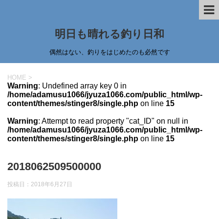
明日も晴れる釣り日和
偶然はない、釣りをはじめたのも必然です
HOME
>
Warning
: Undefined array key 0 in
/home/adamusu1066/jyuza1066.com/public_html/wp-
content/themes/stinger8/single.php
on line
15
Warning
: Attempt to read property "cat_ID" on null in
/home/adamusu1066/jyuza1066.com/public_html/wp-
content/themes/stinger8/single.php
on line
15
2018062509500000
投稿日：
2018年6月27日