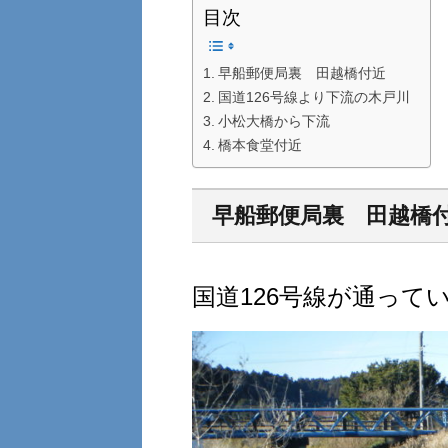
目次
早船郵便局裏 田越橋付近
国道126号線より下流の木戸川
小松大橋から下流
橋本食堂付近
早船郵便局裏 田越橋
国道126号線が通って