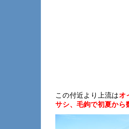
この付近より上流は
オ
サシ、毛鉤で初夏から