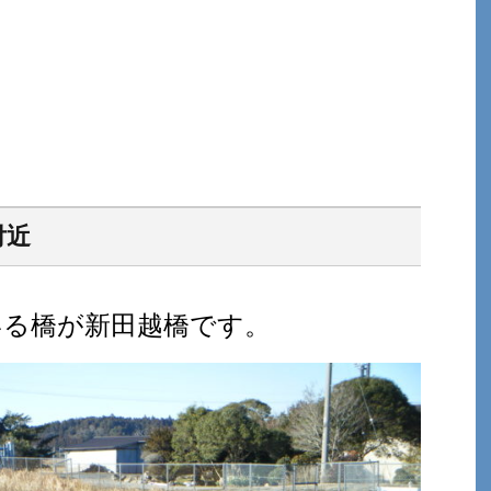
付近
いる橋が新田越橋です。