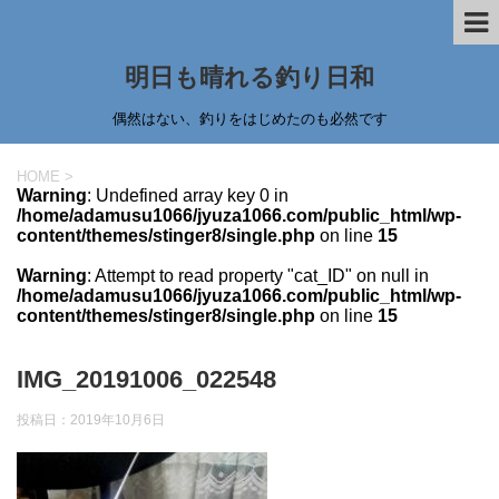
明日も晴れる釣り日和
偶然はない、釣りをはじめたのも必然です
HOME
>
Warning
: Undefined array key 0 in
/home/adamusu1066/jyuza1066.com/public_html/wp-
content/themes/stinger8/single.php
on line
15
Warning
: Attempt to read property "cat_ID" on null in
/home/adamusu1066/jyuza1066.com/public_html/wp-
content/themes/stinger8/single.php
on line
15
IMG_20191006_022548
投稿日：
2019年10月6日