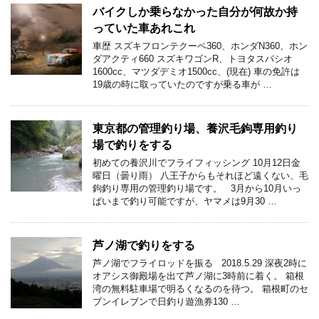
バイクしか乗らなかった自分が何故か持
っていた車あれこれ
車歴 スズキフロンテクーペ360、ホンダN360、ホン
ダアクティ660 スズキワゴンR、トヨタスパシオ
1600cc、マツダデミオ1500cc、(現在) 車の免許は
19歳の時に取っていたのですが乗る車が …
東京都の管理釣り場、養沢毛鉤専用釣り
場で釣りをする
初めての養沢川でフライフィッシング 10月12日金
曜日（曇り雨） 八王子からもそれほど遠くない、毛
鉤釣り専用の管理釣り場です。 3月から10月いっ
ぱいまで釣り可能ですが、ヤマメは9月30 …
芦ノ湖で釣りをする
芦ノ湖でフライロッドを振る 2018.5.29 深夜2時に
オアシス御殿場を出て芦ノ湖に3時前に着く。 箱根
湾の無料駐車場で明るくなるのを待つ。 箱根町のセ
ブンイレブンで日釣り遊漁券130 …