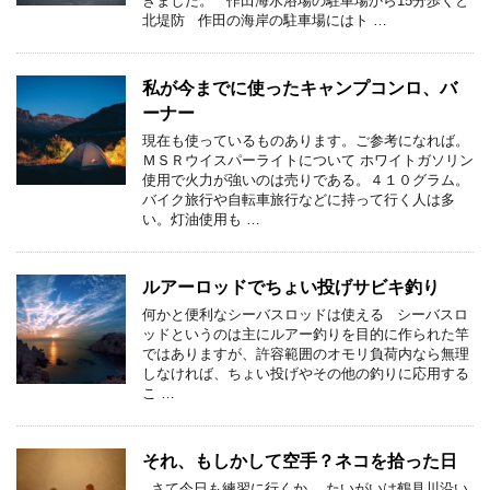
きました。 作田海水浴場の駐車場から15分歩くと
北堤防 作田の海岸の駐車場にはト …
私が今までに使ったキャンプコンロ、バ
ーナー
現在も使っているものあります。ご参考になれば。
ＭＳＲウイスパーライトについて ホワイトガソリン
使用で火力が強いのは売りである。４１０グラム。
バイク旅行や自転車旅行などに持って行く人は多
い。灯油使用も …
ルアーロッドでちょい投げサビキ釣り
何かと便利なシーバスロッドは使える シーバスロ
ッドというのは主にルアー釣りを目的に作られた竿
ではありますが、許容範囲のオモリ負荷内なら無理
しなければ、ちょい投げやその他の釣りに応用する
こ …
それ、もしかして空手？ネコを拾った日
さて今日も練習に行くか… たいがいは鶴見川沿い