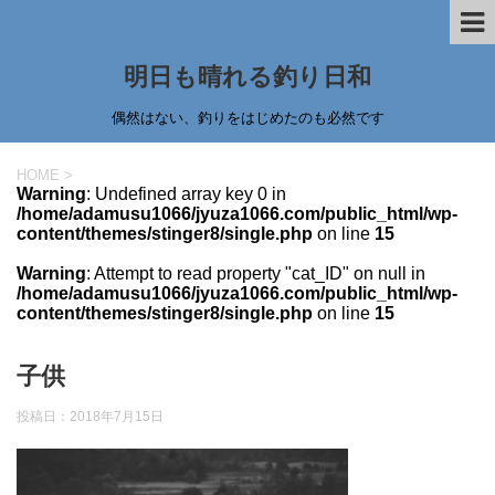
明日も晴れる釣り日和
偶然はない、釣りをはじめたのも必然です
HOME
>
Warning
: Undefined array key 0 in
/home/adamusu1066/jyuza1066.com/public_html/wp-
content/themes/stinger8/single.php
on line
15
Warning
: Attempt to read property "cat_ID" on null in
/home/adamusu1066/jyuza1066.com/public_html/wp-
content/themes/stinger8/single.php
on line
15
子供
投稿日：
2018年7月15日