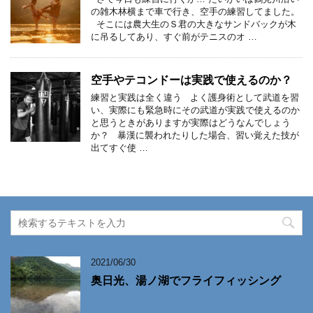
の雑木林横まで車で行き、空手の練習してました。
そこには農大生のＳ君の大きなサンドバックが木
に吊るしてあり、すぐ前がテニスのオ …
空手やテコンドーは実践で使えるのか？
練習と実践は全く違う よく護身術として武道を習
い、実際にも緊急時にその武道が実践で使えるのか
と思うときがありますが実際はどうなんでしょう
か？ 暴漢に襲われたりした場合、習い覚えた技が
出てすぐ使 …
2021/06/30
奥日光、湯ノ湖でフライフィッシング