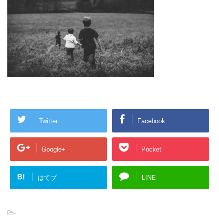
Twitter
Facebook
Google+
Pocket
B!
はてブ
LINE
-