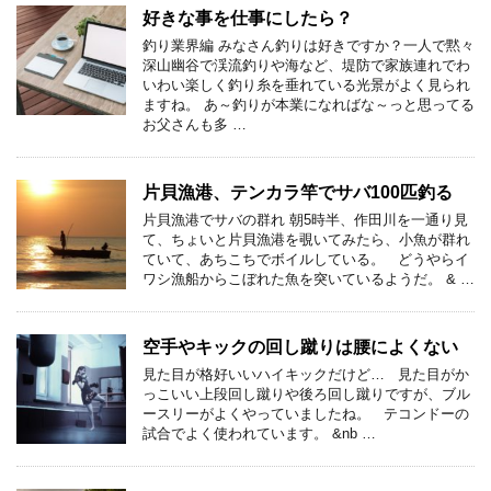
好きな事を仕事にしたら？
釣り業界編 みなさん釣りは好きですか？一人で黙々
深山幽谷で渓流釣りや海など、堤防で家族連れでわ
いわい楽しく釣り糸を垂れている光景がよく見られ
ますね。 あ～釣りが本業になればな～っと思ってる
お父さんも多 …
片貝漁港、テンカラ竿でサバ100匹釣る
片貝漁港でサバの群れ 朝5時半、作田川を一通り見
て、ちょいと片貝漁港を覗いてみたら、小魚が群れ
ていて、あちこちでボイルしている。 どうやらイ
ワシ漁船からこぼれた魚を突いているようだ。 & …
空手やキックの回し蹴りは腰によくない
見た目が格好いいハイキックだけど… 見た目がか
っこいい上段回し蹴りや後ろ回し蹴りですが、ブル
ースリーがよくやっていましたね。 テコンドーの
試合でよく使われています。 &nb …