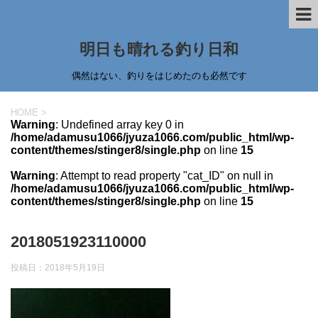
明日も晴れる釣り日和
偶然はない、釣りをはじめたのも必然です
HOME
>
Warning
: Undefined array key 0 in
/home/adamusu1066/jyuza1066.com/public_html/wp-
content/themes/stinger8/single.php
on line
15
Warning
: Attempt to read property "cat_ID" on null in
/home/adamusu1066/jyuza1066.com/public_html/wp-
content/themes/stinger8/single.php
on line
15
2018051923110000
投稿日：
2018年5月19日