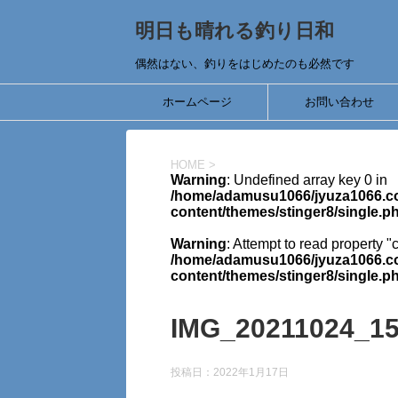
明日も晴れる釣り日和
偶然はない、釣りをはじめたのも必然です
ホームページ
お問い合わせ
HOME
>
Warning
: Undefined array key 0 in
/home/adamusu1066/jyuza1066.co
content/themes/stinger8/single.p
Warning
: Attempt to read property "
/home/adamusu1066/jyuza1066.co
content/themes/stinger8/single.p
IMG_20211024_1
投稿日：
2022年1月17日