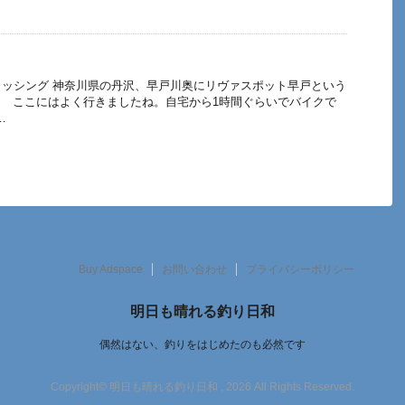
ッシング 神奈川県の丹沢、早戸川奥にリヴァスポット早戸という
。 ここにはよく行きましたね。自宅から1時間ぐらいでバイクで
…
Buy Adspace
お問い合わせ
プライバシーポリシー
明日も晴れる釣り日和
偶然はない、釣りをはじめたのも必然です
Copyright© 明日も晴れる釣り日和 , 2026 All Rights Reserved.