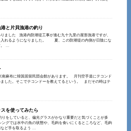
…
漁港と片貝漁港の釣り
わりました 漁港内防潮堤工事が進む九十九里の屋形漁港ですが、
も入れるようになりました。 夏、この防潮堤の内側が日陰にな
。 …
ー
京南麻布に韓国居留民団会館があります。 月刊空手道にテコンド
いました。そこでテコンドーを教えてるという。 まだその時はテ
ラスを使ってみたら
釣りをしていると、偏光グラスがかなり重要だと気づくことが多
シングでは水中の魚の状態や、毛鉤を食いにくるところなど、毛鉤
など手を取るよう …