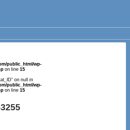
m/public_html/wp-
hp
on line
15
cat_ID" on null in
m/public_html/wp-
hp
on line
15
53255