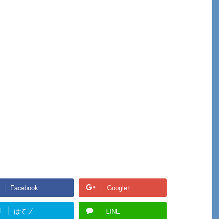
Facebook
Google+
!
はてブ
LINE