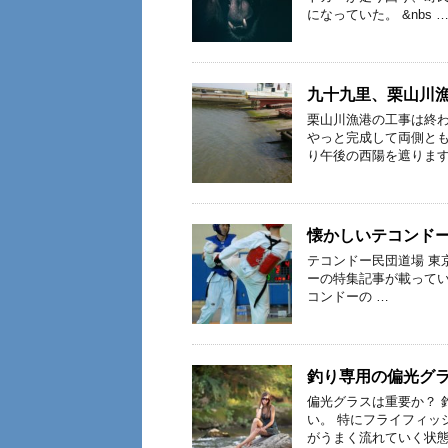
になっていた。 &nbs 
九十九里、栗山川
栗山川漁港の工事は終
やっと完成して両側と
り午後の西陽を遮ります
懐かしいテコンド
テコンドー民団道場 東
ーの特集記事が載って
コンドーの …
釣り専用の偏光グ
偏光グラスは重要か？ 
い。 特にフライフィッ
がうまく流れていく状態